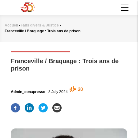
Aller
MAIN
au
NAVIGATION
contenu
principal
Accueil
-
Faits divers & Justice
-
Fil
Franceville / Braquage : Trois ans de prison
d'Ariane
FAITS DIVERS & JUSTICE
Franceville / Braquage : Trois ans de
prison
20
Admin_sonapresse
-
8 July 2024