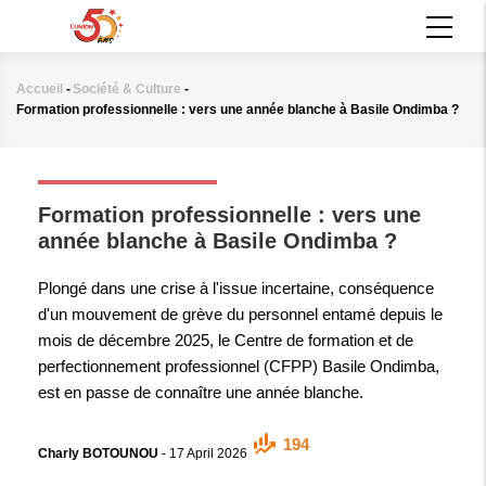
Aller
MAIN
au
NAVIGATION
contenu
principal
Accueil
-
Société & Culture
-
Fil
Formation professionnelle : vers une année blanche à Basile Ondimba ?
d'Ariane
SOCIÉTÉ & CULTURE
Formation professionnelle : vers une
année blanche à Basile Ondimba ?
Plongé dans une crise à l'issue incertaine, conséquence
d'un mouvement de grève du personnel entamé depuis le
mois de décembre 2025, le Centre de formation et de
perfectionnement professionnel (CFPP) Basile Ondimba,
est en passe de connaître une année blanche.
194
Charly BOTOUNOU
-
17 April 2026