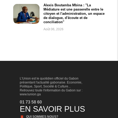
Alexis Boutamba Mbina : "La
Médiature est une passerelle entre le
citoyen et l'administration, un espace
de dialogue, d'écoute et de
conciliation"
Août 06, 2026
L'Union est le quotidien officiel du Gabon
présentant l'actualité gabonaise. Economie,
Politique, Sport, Société & Culture...
Retrouvez toute l'information du Gabon sur :
www.lunion.ga
01 73 58 60
EN SAVOIR PLUS
QUI SOMMES NOUS?