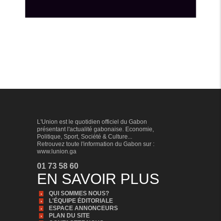
L'Union est le quotidien officiel du Gabon
présentant l'actualité gabonaise. Economie,
Politique, Sport, Société & Culture...
Retrouvez toute l'information du Gabon sur :
www.lunion.ga
01 73 58 60
EN SAVOIR PLUS
QUI SOMMES NOUS?
L'ÉQUIPE ÉDITORIALE
ESPACE ANNONCEURS
PLAN DU SITE