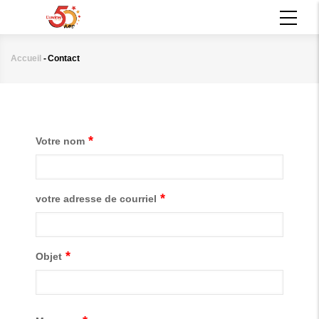
Aller
MAIN
au
NAVIGATION
contenu
principal
Accueil
-
Contact
Fil
d'Ariane
Votre nom
votre adresse de courriel
Objet