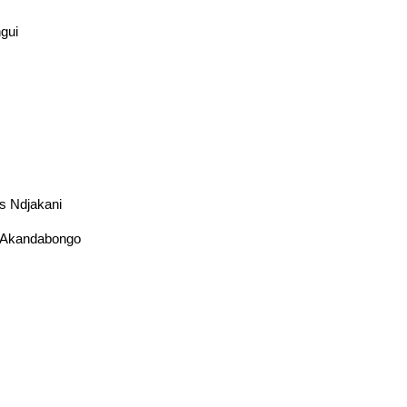
ngui
is Ndjakani
ar Akandabongo