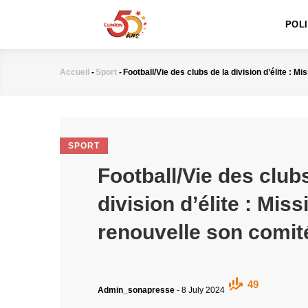
MAIN
Aller
NAVIGATION
au
POL
contenu
principal
Accueil
-
Sport
-
Football/Vie des clubs de la division d’élite : M
Fil
d'Ariane
SPORT
Football/Vie des clubs
division d’élite : Miss
renouvelle son comit
49
Admin_sonapresse
-
8 July 2024