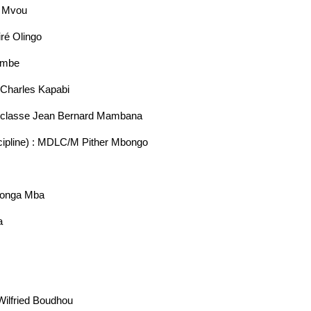
d Mvou
iré Olingo
Nembe
n Charles Kapabi
 2e classe Jean Bernard Mambana
discipline) : MDLC/M Pither Mbongo
ngonga Mba
a
Wilfried Boudhou