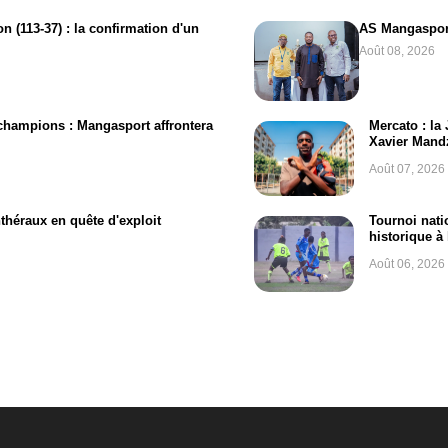
 (113-37) : la confirmation d'un
AS Mangaspor
Août 08, 2026
 champions : Mangasport affrontera
Mercato : la
Xavier Mand
Août 07, 2026
théraux en quête d'exploit
Tournoi nati
historique à
Août 06, 2026