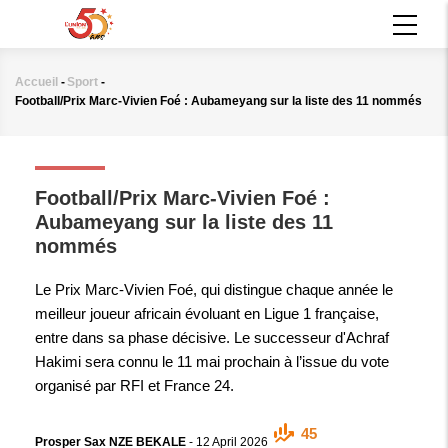
Aller
MAIN
au
NAVIGATION
contenu
principal
Accueil
-
Sport
-
Fil
Football/Prix Marc-Vivien Foé : Aubameyang sur la liste des 11 nommés
d'Ariane
SPORT
Football/Prix Marc-Vivien Foé :
Aubameyang sur la liste des 11
nommés
Le Prix Marc-Vivien Foé, qui distingue chaque année le
meilleur joueur africain évoluant en Ligue 1 française,
entre dans sa phase décisive. Le successeur d'Achraf
Hakimi sera connu le 11 mai prochain à l’issue du vote
organisé par RFI et France 24.
45
Prosper Sax NZE BEKALE
-
12 April 2026