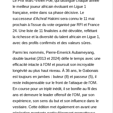
Le Prix Marc-Vivien Foé, qui distingue chaque année
le meilleur joueur africain évoluant en Ligue 1
française, entre dans sa phase décisive. Le
successeur d'Achraf Hakimi sera connu le 11 mai
prochain à l’issue du vote organisé par RFI et France
24. Une liste de 11 finalistes a été dévoilée, reflétant
la richesse et la diversité du talent africain en Ligue 1,
avec des profils confirmés et des valeurs sûres.
Parmi les nommés, Pierre-Emerick Aubameyang,
double lauréat (2013 et 2024) défie le temps avec une
efficacité intacte à l'OM et poursuit son incroyable
longévité au plus haut niveau. À 36 ans, le Gabonais
est toujours en jambes : buteur (8) et passeur (5), il
reste indispensable sur le front de l'attaque de l'OM.
En course pour un triplé inédit, il se bonifie au fil des
ans et demeure le leader offensif de l'OM, par son
expérience, son sens du but et son influence dans le
vestiaire. Cette édition met également en avant une
génération montante particulièrement prometteuse.