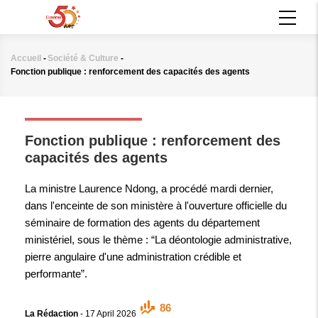
Aller
MAIN
au
NAVIGATION
contenu
principal
Accueil
-
Société & Culture
-
Fil
Fonction publique : renforcement des capacités des agents
d'Ariane
SOCIÉTÉ & CULTURE
Fonction publique : renforcement des
capacités des agents
La ministre Laurence Ndong, a procédé mardi dernier,
dans l'enceinte de son ministère à l'ouverture officielle du
séminaire de formation des agents du département
ministériel, sous le thème : “La déontologie administrative,
pierre angulaire d'une administration crédible et
performante”.
86
La Rédaction
-
17 April 2026