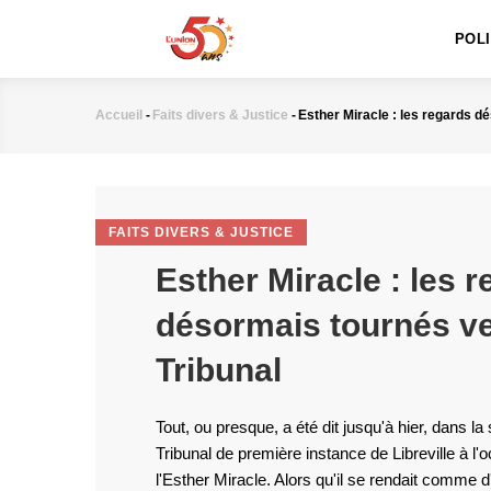
MAIN
Aller
NAVIGATION
au
POL
contenu
principal
Accueil
-
Faits divers & Justice
-
Esther Miracle : les regards d
Fil
d'Ariane
FAITS DIVERS & JUSTICE
Esther Miracle : les 
désormais tournés ve
Tribunal
Tout, ou presque, a été dit jusqu'à hier, dans la 
Tribunal de première instance de Libreville à l
l'Esther Miracle. Alors qu'il se rendait comme d