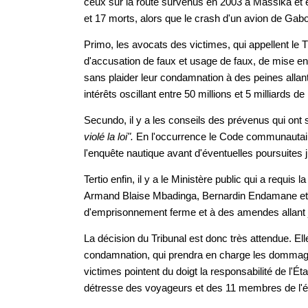
ceux sur la route survenus en 2003 à Massika et 
et 17 morts, alors que le crash d'un avion de Gabo
Primo, les avocats des victimes, qui appellent le T
d'accusation de faux et usage de faux, de mise en 
sans plaider leur condamnation à des peines allan
intérêts oscillant entre 50 millions et 5 milliards 
Secundo, il y a les conseils des prévenus qui ont s
violé la loi".
En l'occurrence le Code communautai
l'enquête nautique avant d'éventuelles poursuites j
Tertio enfin, il y a le Ministère public qui a req
Armand Blaise Mbadinga, Bernardin Endamane et 
d'emprisonnement ferme et à des amendes allant 
La décision du Tribunal est donc très attendue. E
condamnation, qui prendra en charge les dommages
victimes pointent du doigt la responsabilité de l'Éta
détresse des voyageurs et des 11 membres de l'éq