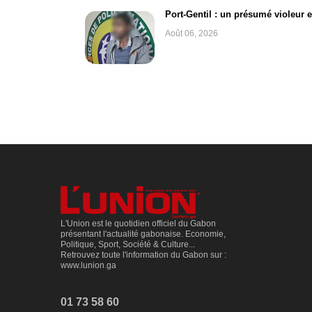
Port-Gentil : un présumé violeur 
Août 06, 2026
L'Union est le quotidien officiel du Gabon
présentant l'actualité gabonaise. Economie,
Politique, Sport, Société & Culture...
Retrouvez toute l'information du Gabon sur :
www.lunion.ga
01 73 58 60