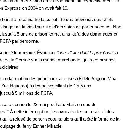
entre Ntoum et Kango en 2016 avaient fait respectivement 19
n Express en 2004 en avait fait 19.
ribunal à reconnaître la culpabilité des prévenus des chefs
danger de la vie d'autrui et d'omission de porter secours. Non
t jusqu'à 5 ans de prison ferme, ainsi qu'à des dommages et
de FCFA par personne.
ollicité leur relaxe. Évoquant
"une affaire dont la procédure a
re de la Cémac sur la marine marchande, qui recommande
udiciaires.
uis la condamnation des principaux accusés (Fidèle Angoue Mba,
Zue Nguema) à des peines allant de 4 à 5 ans
jusqu'à 5 millions de FCFA.
lle sera connue le 28 mai prochain. Mais en cas de
 ? À cette interrogation, les avocats des accusés et des
t qui a refusé de porter secours, alors qu'il a été informé de la
uipage du ferry Esther Miracle.