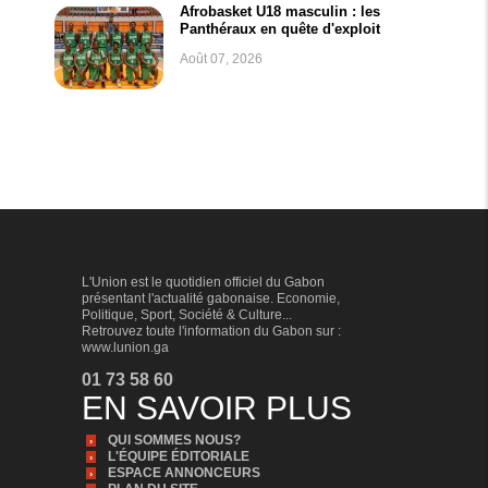
Afrobasket U18 masculin : les
Panthéraux en quête d'exploit
Août 07, 2026
L'Union est le quotidien officiel du Gabon
présentant l'actualité gabonaise. Economie,
Politique, Sport, Société & Culture...
Retrouvez toute l'information du Gabon sur :
www.lunion.ga
01 73 58 60
EN SAVOIR PLUS
QUI SOMMES NOUS?
L'ÉQUIPE ÉDITORIALE
ESPACE ANNONCEURS