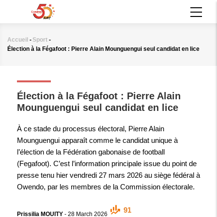
Aller
MAIN
au
NAVIGATION
contenu
principal
Accueil
-
Sport
-
Fil
Élection à la Fégafoot : Pierre Alain Mounguengui seul candidat en lice
d'Ariane
SPORT
Élection à la Fégafoot : Pierre Alain
Mounguengui seul candidat en lice
À ce stade du processus électoral, Pierre Alain
Mounguengui apparaît comme le candidat unique à
l’élection de la Fédération gabonaise de football
(Fegafoot). C’est l’information principale issue du point de
presse tenu hier vendredi 27 mars 2026 au siège fédéral à
Owendo, par les membres de la Commission électorale.
91
Prissilia MOUITY
-
28 March 2026