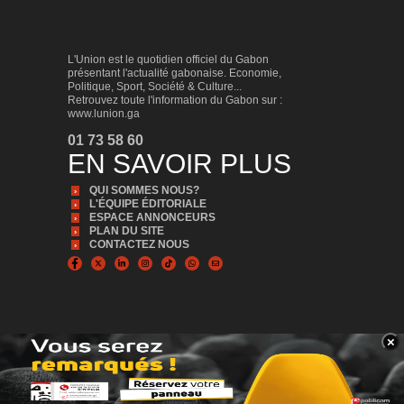
L'Union est le quotidien officiel du Gabon
présentant l'actualité gabonaise. Economie,
Politique, Sport, Société & Culture...
Retrouvez toute l'information du Gabon sur :
www.lunion.ga
01 73 58 60
EN SAVOIR PLUS
QUI SOMMES NOUS?
L'ÉQUIPE ÉDITORIALE
ESPACE ANNONCEURS
PLAN DU SITE
CONTACTEZ NOUS
×
BANNER_BAS
© Copyright 2024, Tous droits réservés | L'Union est édité par la Sonapresse
Plus d'infos, Plus proche de vous