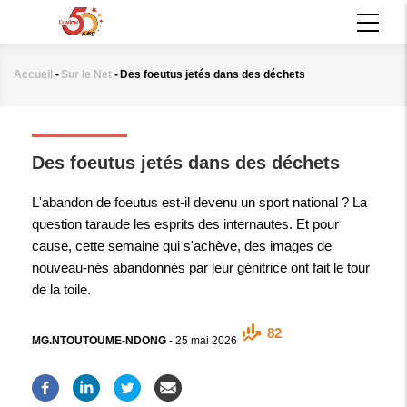
Aller
MAIN
au
NAVIGATION
contenu
principal
Accueil
-
Sur le Net
-
Des foeutus jetés dans des déchets
Fil
d'Ariane
SUR LE NET
Des foeutus jetés dans des déchets
L'abandon de foeutus est-il devenu un sport national ? La
question taraude les esprits des internautes. Et pour
cause, cette semaine qui s'achève, des images de
nouveau-nés abandonnés par leur génitrice ont fait le tour
de la toile.
82
MG.NTOUTOUME-NDONG
-
25 mai 2026