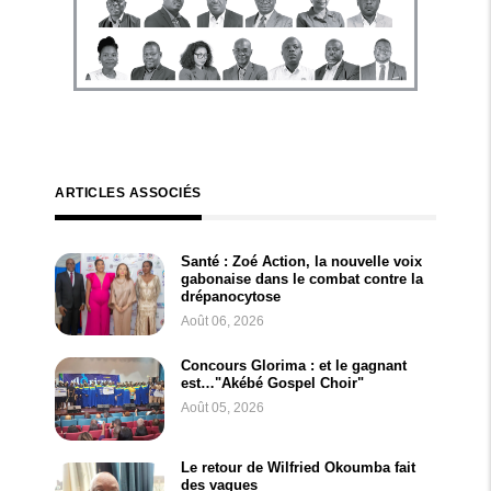
ARTICLES ASSOCIÉS
Santé : Zoé Action, la nouvelle voix
gabonaise dans le combat contre la
drépanocytose
Août 06, 2026
Concours Glorima : et le gagnant
est…"Akébé Gospel Choir"
Août 05, 2026
Le retour de Wilfried Okoumba fait
des vagues