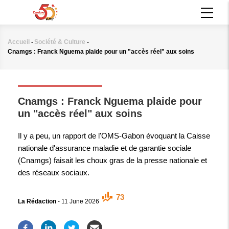
Aller
MAIN
au
NAVIGATION
contenu
principal
Accueil
-
Société & Culture
-
Fil
Cnamgs : Franck Nguema plaide pour un "accès réel" aux soins
d'Ariane
SOCIÉTÉ & CULTURE
Cnamgs : Franck Nguema plaide pour
un "accès réel" aux soins
Il y a peu, un rapport de l'OMS-Gabon évoquant la Caisse
nationale d'assurance maladie et de garantie sociale
(Cnamgs) faisait les choux gras de la presse nationale et
des réseaux sociaux.
73
La Rédaction
-
11 June 2026