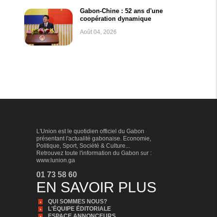
Gabon-Chine : 52 ans d'une
coopération dynamique
Août 04, 2026
L'Union est le quotidien officiel du Gabon
présentant l'actualité gabonaise. Economie,
Politique, Sport, Société & Culture...
Retrouvez toute l'information du Gabon sur :
www.lunion.ga
01 73 58 60
EN SAVOIR PLUS
QUI SOMMES NOUS?
L'ÉQUIPE ÉDITORIALE
ESPACE ANNONCEURS