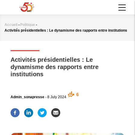
Aller
MAIN
au
NAVIGATION
contenu
principal
Accueil
-
Politique
-
Fil
Activités présidentielles : Le dynamisme des rapports entre institutions
d'Ariane
POLITIQUE
Activités présidentielles : Le
dynamisme des rapports entre
institutions
6
Admin_sonapresse
-
8 July 2024