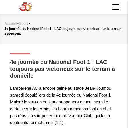
Aller
MAIN
au
NAVIGATION
contenu
principal
Accueil
-
Sport
-
Fil
4e journée du National Foot 1 : LAC toujours pas victorieux sur le terrain
d'Ariane
à domicile
SPORT
4e journée du National Foot 1 : LAC
toujours pas victorieux sur le terrain à
domicile
Lambaréné AC a encore peiné au stade Jean-Koumou
samedi écoulé lors de la 4e journée du National Foot 1.
Malgré le soutien de leurs supporters et une intensité
certaine sur le terrain, les Lambarenéens n'ont en effet
pas réussi à s’imposer face au Vautour Club, qui les a
contraints au match nul (1-1).