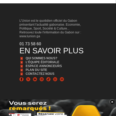
L'Union est le quotidien officiel du Gabon
présentant l'actualité gabonaise. Economie,
Politique, Sport, Société & Culture...
Retrouvez toute l'information du Gabon sur :
www.lunion.ga
01 73 58 60
EN SAVOIR PLUS
QUI SOMMES NOUS?
L'ÉQUIPE ÉDITORIALE
ESPACE ANNONCEURS
PLAN DU SITE
CONTACTEZ NOUS
×
BANNER_BAS
© Copyright 2024, Tous droits réservés | L'Union est édité par la Sonapresse
Plus d'infos, Plus proche de vous