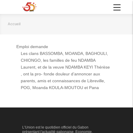
Aller
MAIN
au
NAVIGATION
contenu
principal
Accueil
Fil
d'Ariane
Emploi demande
Les clans BASSOMBA, MOANDA, BAGHOULI,
CHIONGO, les familles de feu NDAMBA
Laurent, et de la veuve NDAMBA KEYI Thérèse
, ont la pro- fonde douleur d’annoncer aux
parents, amis et connaissances de Libreville,
POG, Moanda KOULA-MOUTOU et Pana
L'Union est le quotidien officiel du Gabon
présentant l'actualité gabonaise. Economie,