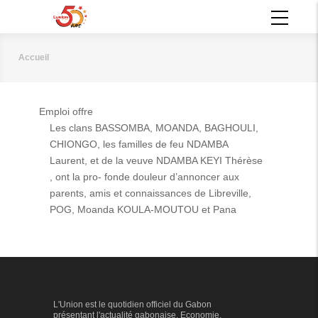
Aller
MAIN
au
NAVIGATION
contenu
principal
Accueil
Fil
d'Ariane
Emploi offre
Les clans BASSOMBA, MOANDA, BAGHOULI,
CHIONGO, les familles de feu NDAMBA
Laurent, et de la veuve NDAMBA KEYI Thérèse
, ont la pro- fonde douleur d’annoncer aux
parents, amis et connaissances de Libreville,
POG, Moanda KOULA-MOUTOU et Pana
L'Union est le quotidien officiel du Gabon
présentant l'actualité gabonaise. Economie,