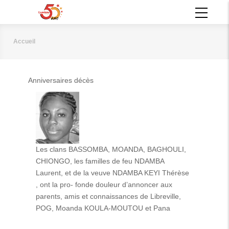
Aller
MAIN
au
NAVIGATION
contenu
principal
Accueil
Fil
d'Ariane
Anniversaires décès
Les clans BASSOMBA, MOANDA, BAGHOULI,
CHIONGO, les familles de feu NDAMBA
Laurent, et de la veuve NDAMBA KEYI Thérèse
, ont la pro- fonde douleur d’annoncer aux
parents, amis et connaissances de Libreville,
POG, Moanda KOULA-MOUTOU et Pana