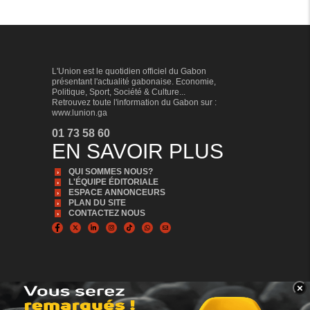
L'Union est le quotidien officiel du Gabon
présentant l'actualité gabonaise. Economie,
Politique, Sport, Société & Culture...
Retrouvez toute l'information du Gabon sur :
www.lunion.ga
01 73 58 60
EN SAVOIR PLUS
QUI SOMMES NOUS?
L'ÉQUIPE ÉDITORIALE
ESPACE ANNONCEURS
PLAN DU SITE
CONTACTEZ NOUS
×
BANNER_BAS
© Copyright 2024, Tous droits réservés | L'Union est édité par la Sonapresse