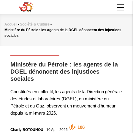
Aller
MAIN
au
NAVIGATION
contenu
principal
Accueil
-
Société & Culture
-
Fil
Ministère du Pétrole : les agents de la DGEL dénoncent des injustices
d'Ariane
sociales
SOCIÉTÉ & CULTURE
Ministère du Pétrole : les agents de la
DGEL dénoncent des injustices
sociales
Constitués en collectif, les agents de la Direction générale
des études et laboratoires (DGEL), du ministère du
Pétrole et du Gaz, observent un mouvement d'humeur
depuis la mi-mars 2026.
106
Charly BOTOUNOU
-
10 April 2026